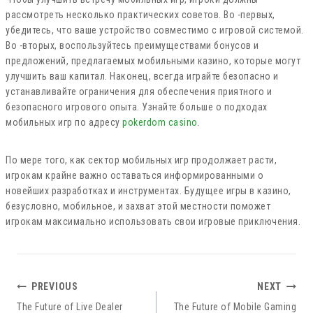
рассмотреть несколько практических советов. Во -первых,
убедитесь, что ваше устройство совместимо с игровой системой.
Во -вторых, воспользуйтесь преимуществами бонусов и
предложений, предлагаемых мобильными казино, которые могут
улучшить ваш капитал. Наконец, всегда играйте безопасно и
устанавливайте ограничения для обеспечения приятного и
безопасного игрового опыта. Узнайте больше о подходах
мобильных игр по адресу
pokerdom casino
.
По мере того, как сектор мобильных игр продолжает расти,
игрокам крайне важно оставаться информированными о
новейших разработках и инструментах. Будущее игры в казино,
безусловно, мобильное, и захват этой местности поможет
игрокам максимально использовать свои игровые приключения.
Nawigacja
PREVIOUS
NEXT
wpisu
The Future of Live Dealer
The Future of Mobile Gaming