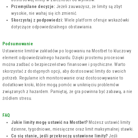
Przemyślane decyzje:
Jeżeli zauważysz, że limity są zbyt
wysokie, nie wahaj się ich zmienić.
Skorzystaj z podpowiedzi:
Wiele platform oferuje wskazówki
dotyczące odpowiedzialnego obstawiania.
Podsumowanie
Ustawienie limitów zakładów po logowaniu na Mostbet to kluczowy
element odpowiedzialnego hazardu. Dzięki prostemu procesowi
można zadbać o bezpieczeństwo finansowe i psychiczne. Warto
skorzystać z dostępnych opcji, aby dostosować limity do swoich
potrzeb. Regularne ich monitorowanie oraz dostosowywanie to
dodatkowe kroki, które mogą pomóc w uniknięciu problemów
związanych z hazardem. Pamiętaj, że gra powinna być zabawą, a nie
źródłem stresu.
FAQ
Jakie limity mogę ustawić na Mostbet?
Możesz ustawić limity
dzienne, tygodniowe, miesięczne oraz limit maksymalnej stawki.
Co się stanie, jeśli przekroczę ustawione limity?
Jeśli