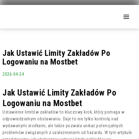
Skip
to
content
Jak Ustawić Limity Zakładów Po
Logowaniu na Mostbet
2026-04-24
Jak Ustawić Limity Zakładów Po
Logowaniu na Mostbet
Ustawienie limitów zakładów to kluczowy krok, który pomaga w
odpowiedzialnym obstawianiu. Daje to nie tylko kontrolę nad
wydawanymi środkami, ale także pozwala unikać potencjalnych
problemów związanych z uzależnieniem od hazardu. W tym artykule