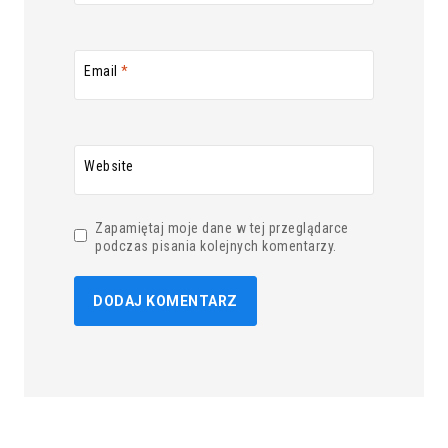
Email
*
Website
Zapamiętaj moje dane w tej przeglądarce
podczas pisania kolejnych komentarzy.